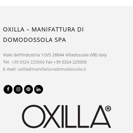
OXILLA – MANIFATTURA DI
DOMODOSSOLA SPA
Viale dell’Industria 1/3/5 28844 Villadossola (VB) Italy
Tel.
+39 0324 225060
Fax +39 0324 225050
E-mail:
oxilla@manifatturadomodossola.it