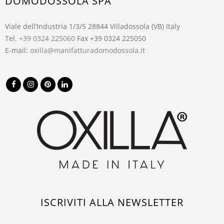
DOMODOSSOLA SPA
Viale dell’Industria 1/3/5 28844 Villadossola (VB) Italy
Tel.
+39 0324 225060
Fax +39 0324 225050
E-mail:
oxilla@manifatturadomodossola.it
ISCRIVITI ALLA NEWSLETTER