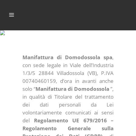
PRIVACY POLICY
Manifattura di Domodossola spa
,
con sede legale in Viale dell’Industria
1/3/5 28844 Villadossola (VB), P.IVA
00740460159, d’ora in avanti anche
solo “
Manifattura di Domodossola
”,
in qualità di Titolare del trattamento
dei dati personali da Lei
volontariamente comunicati ai sensi
del
Regolamento UE 679/2016 –
Regolamento Generale sulla