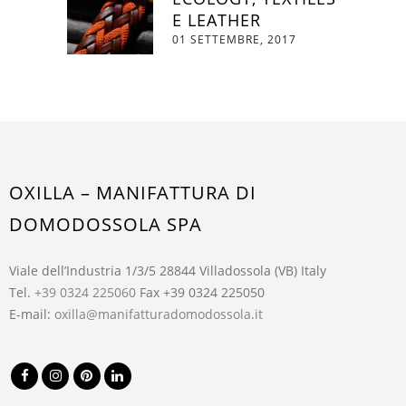
E LEATHER
01 SETTEMBRE, 2017
OXILLA – MANIFATTURA DI
DOMODOSSOLA SPA
Viale dell’Industria 1/3/5 28844 Villadossola (VB) Italy
Tel.
+39 0324 225060
Fax +39 0324 225050
E-mail:
oxilla@manifatturadomodossola.it