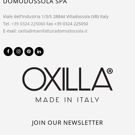
DOMODOSSOLA SPA
Viale dell’Industria 1/3/5 28844 Villadossola (VB) Italy
Tel.
+39 0324 225060
Fax +39 0324 225050
E-mail:
oxilla@manifatturadomodossola.it
JOIN OUR NEWSLETTER