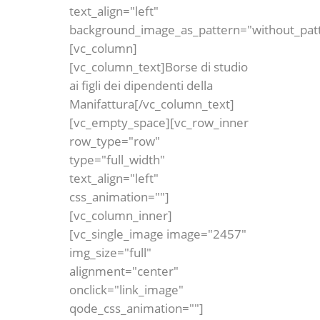
text_align="left"
background_image_as_pattern="without_pat
[vc_column]
[vc_column_text]Borse di studio
ai figli dei dipendenti della
Manifattura[/vc_column_text]
[vc_empty_space][vc_row_inner
row_type="row"
type="full_width"
text_align="left"
css_animation=""]
[vc_column_inner]
[vc_single_image image="2457"
img_size="full"
alignment="center"
onclick="link_image"
qode_css_animation=""]