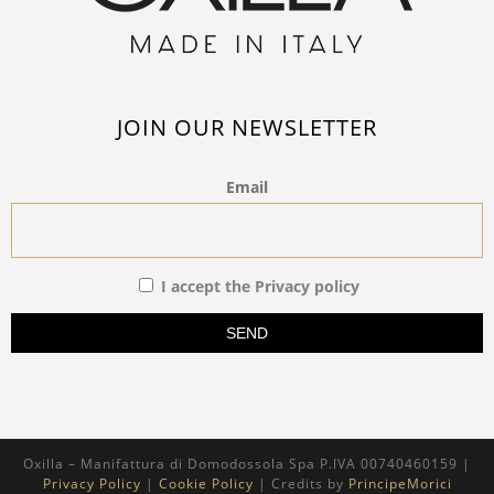
JOIN OUR NEWSLETTER
Email
I accept the Privacy policy
Oxilla – Manifattura di Domodossola Spa P.IVA 00740460159 |
Privacy Policy
|
Cookie Policy
| Credits by
PrincipeMorici