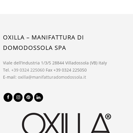
OXILLA – MANIFATTURA DI
DOMODOSSOLA SPA
Viale dell’Industria 1/3/5 28844 Villadossola (VB) Italy
Tel.
+39 0324 225060
Fax +39 0324 225050
E-mail:
oxilla@manifatturadomodossola.it