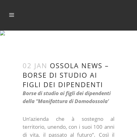
OSSOLA NEWS –
BORSE DI STUDIO AI
FIGLI DEI
DIPENDENTI
02 JAN
OSSOLA NEWS –
BORSE DI STUDIO AI
FIGLI DEI DIPENDENTI
Borse di studio ai figli dei dipendenti
della ”Manifattura di Domodossola’
Un’azienda che à sostegno al
territorio, unendo, con i suoi 100 anni
di vita, il passato al futuro”. Così il