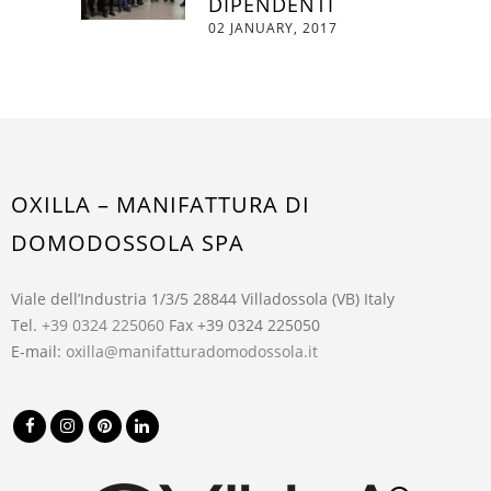
DIPENDENTI
02 JANUARY, 2017
OXILLA – MANIFATTURA DI
DOMODOSSOLA SPA
Viale dell’Industria 1/3/5 28844 Villadossola (VB) Italy
Tel.
+39 0324 225060
Fax +39 0324 225050
E-mail:
oxilla@manifatturadomodossola.it